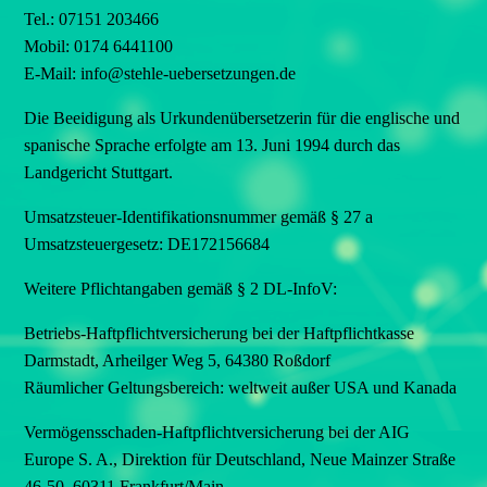
Tel.: 07151 203466
Mobil: 0174 6441100
E-Mail: info@stehle-uebersetzungen.de
Die Beeidigung als Urkundenübersetzerin für die englische und
spanische Sprache erfolgte am 13. Juni 1994 durch das
Landgericht Stuttgart.
Umsatzsteuer-Identifikationsnummer gemäß § 27 a
Umsatzsteuergesetz: DE172156684
Weitere Pflichtangaben gemäß § 2 DL-InfoV:
Betriebs-Haftpflichtversicherung bei der Haftpflichtkasse
Darmstadt, Arheilger Weg 5, 64380 Roßdorf
Räumlicher Geltungsbereich: weltweit außer USA und Kanada
Vermögensschaden-Haftpflichtversicherung bei der AIG
Europe S. A., Direktion für Deutschland, Neue Mainzer Straße
46-50, 60311 Frankfurt/Main